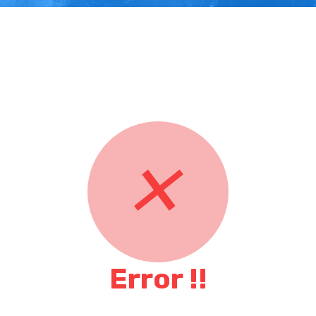
✕
Error !!