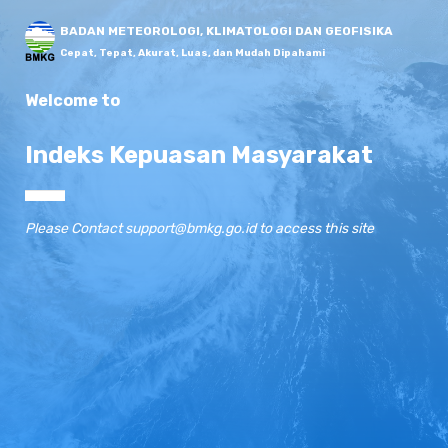
BADAN METEOROLOGI, KLIMATOLOGI DAN GEOFISIKA
Cepat, Tepat, Akurat, Luas, dan Mudah Dipahami
Welcome to
Indeks Kepuasan Masyarakat
Please Contact support@bmkg.go.id to access this site