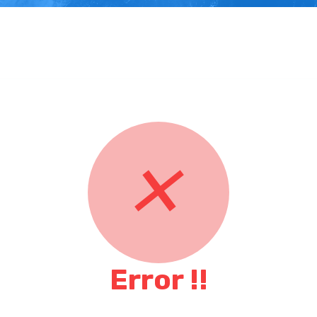
✕
Error !!