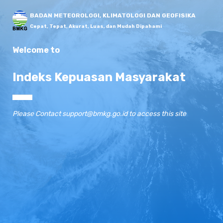
BADAN METEOROLOGI, KLIMATOLOGI DAN GEOFISIKA
Cepat, Tepat, Akurat, Luas, dan Mudah Dipahami
Welcome to
Indeks Kepuasan Masyarakat
Please Contact support@bmkg.go.id to access this site